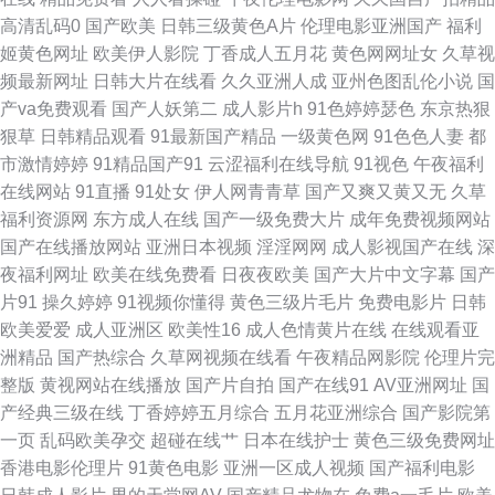
高清乱码0
国产欧美
日韩三级黄色A片
伦理电影亚洲国产
福利
在线 AV男天堂 韩国色情影院 欧美淫色网站 亚洲精品二区三 97视频 国产一
姬黄色网址
欧美伊人影院
丁香成人五月花
黄色网网址女
久草视
频最新网址
日韩大片在线看
久久亚洲人成
亚州色图乱伦小说
国
二类视频 欧美日韩一色哟哟 午夜啪啪7474 www青青草 精东视频黄 日韩色
产va免费观看
国产人妖第二
成人影片h
91色婷婷瑟色
东京热狠
狠草
日韩精品观看
91最新国产精品
一级黄色网
91色色人妻
都
图资源 91看片成人 东方四虎aV 久久欧洲熟妇熟女 日韩精品乱 在线视频污
市激情婷婷
91精品国产91
云涩福利在线导航
91视色
午夜福利
在线网站
91直播
91处女
伊人网青青草
国产又爽又黄又无
久草
草逼网123 精品九九6 日本中文天堂 91视频精品视频 国产1区综合情色 美女
福利资源网
东方成人在线
国产一级免费大片
成年免费视频网站
国产在线播放网站
亚洲日本视频
淫淫网网
成人影视国产在线
深
被草视频网址 丝袜第一页在线 91青青草 国产av影院 日韩AV撸 在线91传媒
夜福利网址
欧美在线免费看
日夜夜欧美
国产大片中文字幕
国产
片91
操久婷婷
91视频你懂得
黄色三级片毛片
免费电影片
日韩
菠萝av在线播放 欧美射精品 在线97视频 国产113页 久草免费欧美 污视频网
欧美爱爱
成人亚洲区
欧美性16
成人色情黄片在线
在线观看亚
洲精品
国产热综合
久草网视频在线看
午夜精品网影院
伦理片完
址 超碰免费在线播放 精品偷拍 五月天伦理 99碰碰逼 狠狠操狠 天天鲁天天
整版
黄视网站在线播放
国产片自拍
国产在线91
AV亚洲网址
国
产经典三级在线
丁香婷婷五月综合
五月花亚洲综合
国产影院第
操 99大香蕉超碰 精品国产9199 婷婷五月天堂 A片超碰 九九自怕 色五月天
一页
乱码欧美孕交
超碰在线艹
日本在线护士
黄色三级免费网址
香港电影伦理片
91黄色电影
亚洲一区成人视频
国产福利电影
网站 91性福 国产久久综合 日本成人A片网站 97超碰人人摸 久久干视 天天干