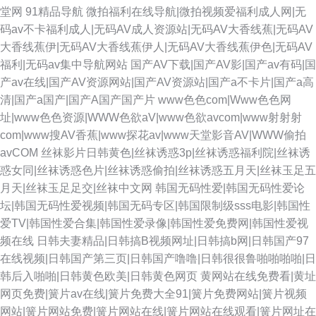
堂网
91精品导航
微拍福利在线导航|微拍视频爱福利成人网|无
码av不卡福利成人|无码AV成人资源站|无码AV大香线蕉|无码AV
大香线蕉伊|无码AV大香线蕉伊人|无码AV大香线蕉伊色|无码AV
福利|无码av集中导航网站
国产AV下载|国产AV影|国产av有码|国
产av在线|国产AV资源网站|国产AV资源站|国产a不卡片|国产a高
清|国产a国产|国产A国产国产片
www色色com|Www色色网
址|www色色资源|WWW色欲aV|www色欲avcom|www射射射
com|www搜AV香蕉|www探花av|www天堂影音AV|WWW偷拍
avCOM
丝袜影片日韩黄色|丝袜诱惑3p|丝袜诱惑福利院|丝袜诱
惑女同|丝袜诱惑色片|丝袜诱惑偷拍|丝袜诱惑五月天|丝袜玉足五
月天|丝袜玉足足交|丝袜中文网
韩国无码性爱|韩国无码性爱论
坛|韩国无码性爱视频|韩国无码专区|韩国限制级sss电影|韩国性
爱TV|韩国性爱合集|韩国性爱录像|韩国性爱免费网|韩国性爱视
频在线
日韩夫妻精品|日韩搞B视频网址|日韩搞b网|日韩国产97
在线视频|日韩国产第三页|日韩国产噜噜|日韩很很鲁啪啪啪啪|日
韩后入啪啪|日韩黄色欧美|日韩黄色网页
黄网站在线免费看|黄址
网页免费|簧片av在线|簧片免费大全91|簧片免费网站|簧片视频
网站|簧片网站免费|簧片网站在线|簧片网站在线观看|簧片网址在