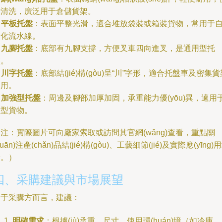
于清洗，廣泛用于倉儲貨架。
.
平板托盤
：表面平整光滑，適合堆放袋裝或箱裝貨物，常用于
動化流水線。
.
九腳托盤
：底部有九腳支撐，方便叉車四向進叉，是通用型托
盤。
.
川字托盤
：底部結(jié)構(gòu)呈“川”字形，適合托盤車及密集貨
使用。
.
加強型托盤
：周邊及腳部加厚加固，承重能力優(yōu)異，適用
重型貨物。
注：實際圖片可向廠家索取或訪問其官網(wǎng)查看，重點關
guān)注產(chǎn)品結(jié)構(gòu)、工藝細節(jié)及實際應(yīng)
景。）
四、采購建議與市場展望
對于采購方而言，建議：
明確需求
：根據(jù)承重、尺寸、使用環(huán)境（如冷庫