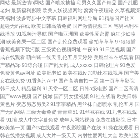
网站
最新激情h网站
国产喷浆抽搐
宅男久久国产精品
国产乱肥
老妇
最新福利影院
欧美人妖视频网站
窝窝午夜理论
久草视频深
夜福利
波多野步中文字幕
日韩福利网址导航
91精品国产社区
超碰无码在线
欧美日韩高清免费
国产激情视频三区
宅男福利在
线播放
91视频污导航
国产啪亚洲国
欧美性爱密臀
疯狂少妇喷
潮
欧美肏屄一区二区
国产乱伦免费观看
偷拍草草草
97狠狠插
香蕉视频下载污版
三级黄色视频网址
午夜99
91日逼视频
国产
成在线观看
萌白酱一线天
乱伦五月天婷婷
美腿丝袜在线观看
国
产精品3p
91综合碰
国产乱女乱
成人xxxxx
日韩伦理片
91色爱
免费黄色av网址
欧美肥老妇
欧美在线tv
加勒比在线视屏
国产美
女在线免费
91香蕉污APP
国产高清自拍一区
第一页草草影院
韩日成人
精品福利
91天堂一区二区
日韩a级电影
国产二区高清
国产www视频
国产粉嫩
国产男女猛视频
91社在线看
欧美日韩
黄色片
变态另态另类2
91李宗精品
黑丝袜自慰喷水
乱伦五月
国
产无码网站
三级无毒免费
青青草51
91丝袜在线
91九色在线观
看
91插
成人中文字幕免费
成年人网站视频
免费在线影院
日本
欧美第一页
国产ts在线观看
午夜影院国产在线
91操在线观看
日
韩在线播放视频
成人大片一级天天
内射性爱网址大全
欧美社区