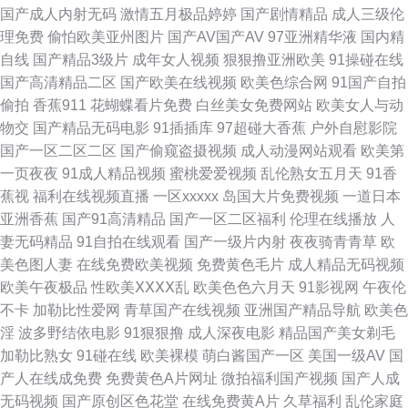
国产成人内射无码
激情五月极品婷婷
国产剧情精品
成人三级伦
视频在线 91福利资源 av天堂色影 欧美色影院 综合色图亚洲 成人精品视频
理免费
偷怕欧美亚州图片
国产AV国产AV
97亚洲精华液
国内精
自线
国产精品3级片
成年女人视频
狠狠撸亚洲欧美
91操碰在线
精品人妻少妇 美女免费抠逼 日本有码天堂 97人妻人人操 超碰在线成人 久久
国产高清精品二区
国产欧美在线视频
欧美色综合网
91国产自拍
偷拍
香蕉911
花蝴蝶看片免费
白丝美女免费网站
欧美女人与动
婷婷国产综合 国产AV五码韩 久草视频国产 欧美啪在线 伊人香集Av 91凹在
物交
国产精品无码电影
91插插库
97超碰大香蕉
户外自慰影院
国产一区二区二区
国产偷窥盗摄视频
成人动漫网站观看
欧美第
线视频 白虎美女爆操91 激情综合网站 日本不卡线 91视频理论 抖阴91网址
一页夜夜
91成人精品视频
蜜桃爱爱视频
乱伦熟女五月天
91香
蕉视
福利在线视频直播
一区xxxxx
岛国大片免费视频
一道日本
狠狠草夜夜撸 欧美欧美 偷拍网亚洲 超碰免费人 国内精品海角视频 探花在线
亚洲香蕉
国产91高清精品
国产一区二区福利
伦理在线播放
人
妻无码精品
91自拍在线观看
国产一级片内射
夜夜骑青青草
欧
91处蜜 97超碰日韩电影 豆花在线免费社区 黄色女男 美女91网站 日韩51页
美色图人妻
在线免费欧美视频
免费黄色毛片
成人精品无码视频
欧美午夜极品
性欧美ⅩⅩⅩⅩ乱
欧美色色六月天
91影视网
午夜伦
午夜av网址 www超碰com 东方色图 海角导航福利 人人色人人操 91宝儿视
不卡
加勒比性爱网
青草国产在线视频
亚洲国产精品导航
欧美色
淫
波多野结依电影
91狠狠撸
成人深夜电影
精品国产美女剃毛
频 变态人妖肛交 欧美人妻色图 色图综合网 91极品反差九色 超碰92探花 黑
加勒比熟女
91碰在线
欧美裸模
萌白酱国产一区
美国一级AV
国
产人在线成免费
免费黄色A片网址
微拍福利国产视频
国产人成
丝色片色播视频 日韩大片免费试看 一本道爱天堂 91美女总站 操逼片免费的
无码视频
国产原创区色花堂
在线免费黄A片
久草福利
乱伦家庭