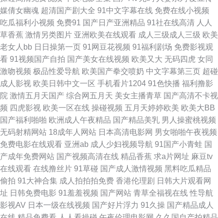
媒倩女幽魂
超清国产剧大全
91中文字幕在线
免费在线小视频
91天美 成人在线ab 狼友在线免费 日韩成人在线网站 91电影免费看 超碰免
吃瓜福利小视频
免费91
国产日产亚洲精品
91社在线高清
人人
草香蕉
激情另类图片
亚洲欧美在线观看
成人三级成人三级
欧美
费人妻 黄色高清免费网站 欧美激情影院 色色五月激情网 影音先锋狼人干 豆
老女人bb
日日操第一页
91网豆花视频
91福利剧场
免费影视观
看
91视频国产自拍
国产美女在线视频
欧美又大
无码四虎
女同
花tv在线 欧美AAV 午夜插插 91性交黄色电影 国产三级在线 老司机亚洲 日欧
激吻视频
极品性爱导航
欧美国产拳交喷奶
中文字幕第三页
超碰
成人影视
欧美日韩中文一区
手机看片1204
91色快播
福利撸影
韩123区 91爱豆美女视频 www91福利 国产精品群交 青青操在线观看 亚州三
院
激情五月天国产
综合网五月天
美女主播青草
国产高清不卡视
频
四虎影视
欧美一区在线
操碰视频
五月天婷婷欧美
欧美大BB
级视频 91专区熟女 国产浮力麻豆影院 麻豆传媒香蕉 日韩黄通 在线电影黄色
国产福利啪啪
欧洲成人午夜精品
国产精品美乳
男人操蜜桃视频
无码射精网站
18成年人网站
日本高清电影网
男女啪啪午夜视频
AV福利在线 国产福利在线观看 亚州另类春色小说 91看斤 蜜臀tv高清 少妇后
免费电影在线观看
亚洲ab
成人少妇视频导航
91国产小青蛙
国
产成年免费网站
国产视频高清在线
精品香蕉
求a片网址
麻豆tv
入 ts色av 后入丰满少妇 人妖TS 亚洲色图28 Av手机网址 国产欧美日韩综合
在线观看
在线撸丝片
91草碰
国产成人激情视频
黑料吃瓜精品
偷拍
91大神合集
成人拍拍拍免费
香港伦理剧
日韩大片观看网
欧美高清性交 亚洲社区福利 AV午夜迷奸 国民内射视频 青青草原福利网 亚洲
址
日韩免费电影
91羞羞视频
国产网站
青草全福视在线
性导航
影视AV
日本一级在线视频
国产好片浮力
91久操
国产精品成人
性爱区第四页 97最新色情网 国产a算你色视频 另类人妖在线精品 亚洲一区
在线
精品免费看
人人看操碰
午夜伦理电影网
久久国自产拍精品