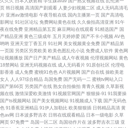
久久久
日本人妖射精
学生妹avav
国产熟女视频在线
乱伦第一
页
韩日视频
高清国产剧观看
人妻少妇视频二区
成人无码高清毛
片
亚洲av激情电影
午夜导航在线
国内主播第一页
国产高清电
影网址
91社区论坛
免费网站黄色在线
久久偷拍高清亚洲
91午
夜在线免费
亚洲精品第五页
麻豆网站在线观看
91精选国产
国
产精品亚洲
黄色三级成年
五月天婷婷爱
国产不卡小视频
AV色
哟哟
亚洲天堂丁香五月
91社网
美女视频黄全免费
国产精品第
一页国
另类区另类欧美
欧美色图乱伦小说
免费成人软件
黄色网
址视频播放
国产日产美产精品
成人午夜视频
伦理视频网站
黄色
18禁网站
亚洲无码视频在线
成人无码看片
91原创社区
伦理电
影香港
成人免费
蜜桃91色色
A片视频网
国产自在线
操欧美老
女人
人人97综合精品
岛国免费
国产无码一二
蜜桃tv网站入口
国产第66页
另类国产在线
熟女自拍偷拍
青青久视频
久草新视
频在线
激情深爱欧美激情
91视频官网国产
狠狠操-91
91我要操
国产ts视频网站
国产美女视频网站
91视频成人下载
国产无码色
色
91香蕉亚洲精品
91伊人加勒比
欧美狠狠插
日韩精品高清
黄
色av网
日本波多野吉衣
日韩在线观看精品
日本一级电影
久草
网页
97免费艹
岛国一区二区
岛国动作片在
波多野吉衣三级
亚