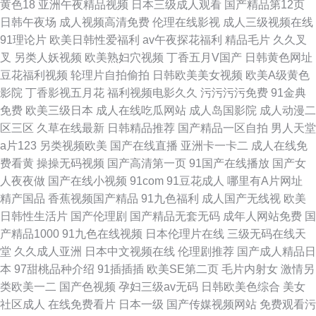
黄色18
亚洲午夜精品视频
日本三级成人观看
国产精品第12页
日韩午夜场
成人视频高清免费
伦理在线影视
成人三级视频在线
91理论片
欧美日韩性爱福利
av午夜探花福利
精品毛片
久久叉
叉
另类人妖视频
欧美熟妇穴视频
丁香五月V国产
日韩黄色网址
豆花福利视频
轮理片自拍偷拍
日韩欧美美女视频
欧美A级黄色
影院
丁香影视五月花
福利视频电影久久
污污污污免费
91金典
免费
欧美三级日本
成人在线吃瓜网站
成人岛国影院
成人动漫二
区三区
久草在线最新
日韩精品推荐
国产精品一区自拍
男人天堂
a片123
另类视频欧美
国产在线直播
亚洲卡一卡二
成人在线免
费看黄
操操无码视频
国产高清第一页
91国产在线播放
国产女
人夜夜做
国产在线小视频
91com
91豆花成人
哪里有A片网址
精产国品
香蕉视频国产精品
91九色福利
成人国产无线视
欧美
日韩性生活片
国产伦理剧
国产精品无套无码
成年人网站免费
国
产精品1000
91九色在线视频
日本伦理片在线
三级无码在线天
堂
久久成人亚洲
日本中文视频在线
伦理剧推荐
国产成人精品日
本
97甜桃品种介绍
91插插插
欧美SE第二页
毛片内射女
激情另
类欧美一二
国产色视频
孕妇三级av无码
日韩欧美色综合
美女
社区成人
在线免费看片
日本一级
国产传媒视频网站
免费观看污