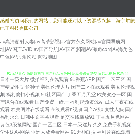
感谢您访问我们的网站，您可能还对以下资源感兴趣：海宁坑蒙
电子科技有限公司
av高清颜射人妻|av高清影视|av官方永久网站|av官网导航网
址|AV国产JVID|av国产导航|AV国产影院|AV海角com|Av海角色
成人小电影91 免费的av网站 美女同性色色 欧美色中色5 中文字幕中日3级
中色|AV海角网站
网站地图
91无码青久 肏屄短视频 国产精品黄色网 麻豆传媒吴梦梦 日韩乱视频 91精品
日本一级大片
微拍福利在线观看
91香蕉APP
国产二区三区
国
国产白丝 岛国a免费观看 伊人大香蕉性爱 超碰碰碰aV 日韩乱子伦 99h片 国
产精品性
乱伦种子
美国伦理大片
国产二区在线观看
美女伦理视
频
福利偷拍小视频
91社区国产
丁香五月天堂
欧美变态一区
国
产推油在线观看 三级国产在线 成人片伊人 五月天性爱网站 东京热成人导航
产综合在线观看
国产免费一级片
福利视频资源站
成人午夜在线
观看
欧美图片在线观看
在线观看h视频
国产a级0
变性人妖
国产
五月素人人妻 91九色国产 草草影院免费 丰满熟妇乱子另类 老司机你懂得网
福利永久
日韩中文字幕观看
足交在线播放91
丁香五月色网站
黄色3级抢网站
国产一区二区
日本一级婬片
久久免费手机视频
站 三级在线观看 一级肏屄 91福利影院 97熟女视频 丁香伊人色网 久草社区
学生妹Av网站
亚洲人成免费网站
91大神自拍
福利片在线观看