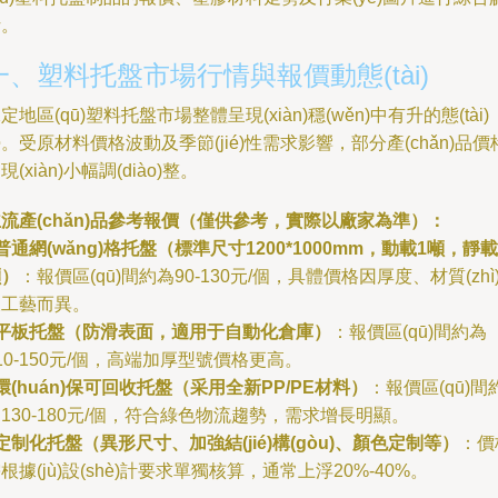
析。
一、塑料托盤市場行情與報價動態(tài)
定地區(qū)塑料托盤市場整體呈現(xiàn)穩(wěn)中有升的態(tài)
。受原材料價格波動及季節(jié)性需求影響，部分產(chǎn)品價
現(xiàn)小幅調(diào)整。
流產(chǎn)品參考報價（僅供參考，實際以廠家為準）：
普通網(wǎng)格托盤（標準尺寸1200*1000mm，動載1噸，靜載
噸）
：報價區(qū)間約為90-130元/個，具體價格因厚度、材質(zhì
及工藝而異。
平板托盤（防滑表面，適用于自動化倉庫）
：報價區(qū)間約為
10-150元/個，高端加厚型號價格更高。
環(huán)保可回收托盤（采用全新PP/PE材料）
：報價區(qū)間
130-180元/個，符合綠色物流趨勢，需求增長明顯。
定制化托盤（異形尺寸、加強結(jié)構(gòu)、顏色定制等）
：價
根據(jù)設(shè)計要求單獨核算，通常上浮20%-40%。