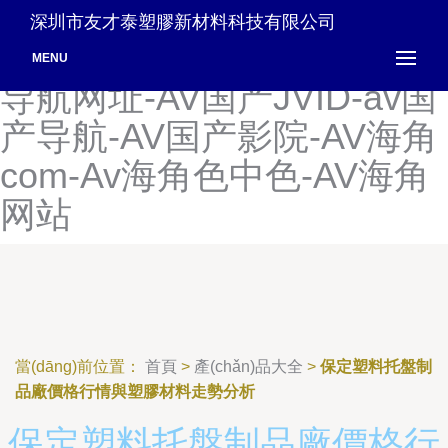
av高清颜射人妻-av高清影
深圳市友才泰塑膠新材料科技有限公司
视-av官方永久网站-av官网
MENU
导航网址-AV国产JVID-av国
产导航-AV国产影院-AV海角
com-Av海角色中色-AV海角
网站
當(dāng)前位置：
首頁
>
產(chǎn)品大全
>
保定塑料托盤制
品廠價格行情與塑膠材料走勢分析
保定塑料托盤制品廠價格行