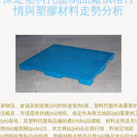
情與塑膠材料走勢分析
著物流、倉儲及制造業(yè)的快速發(fā)展，塑料托盤作為重要
流載具，市場需求持續(xù)增長。保定作為華北地區(qū)重要的
(yè)基地，其塑料托盤制品廠的產(chǎn)品價格、材料走勢及市
態(tài)備受關(guān)注。本文將結(jié)合近期行情，對保定地區
qū)塑料托盤制品的報價、塑膠材料走勢及行業(yè)圖片進行綜合