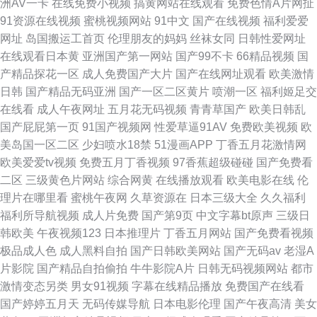
洲AV一卡
在线免费小视频
搞黄网站在线观看
免费色情A片网扯
91资源在线视频
蜜桃视频网站
91中文
国产在线视频
福利爱爱
网址
岛国搬运工首页
伦理朋友的妈妈
丝袜女同
日韩性爱网址
在线观看日本黄
亚洲国产第一网站
国产99不卡
66精品视频
国
产精品探花一区
成人免费国产大片
国产在线网址观看
欧美激情
日韩
国产精品无码亚洲
国产一区二区黄片
喷潮一区
福利姬足交
在线看
成人午夜网址
五月花无码视频
青青草国产
欧美日韩乱
国产屁屁第一页
91国产视频网
性爱草逼91AV
免费欧美视频
欧
美岛国一区二区
少妇喷水18禁
51漫画APP
丁香五月花激情网
欧美爱爱tv视频
免费五月丁香视频
97香蕉超级碰碰
国产免费看
二区
三级黄色片网站
综合网黄
在线播放观看
欧美电影在线
伦
理片在哪里看
蜜桃午夜网
久草资源在
日本三级大全
久久福利
福利所导航视频
成人片免费
国产第9页
中文字幕bt原声
三级日
韩欧美
午夜视频123
日本推理片
丁香五月网站
国产免费看视频
极品成人色
成人黑料自拍
国产日韩欧美网站
国产无码av
老湿A
片影院
国产精品自拍偷拍
牛牛影院A片
日韩无码视频网站
都市
激情变态另类
男女91视频
字幕在线精品播放
免费国产在线看
国产婷婷五月天
无码传媒导航
日本电影伦理
国产午夜高清
美女