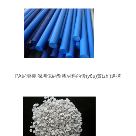
PA尼龍棒 深圳億納塑膠材料的優(yōu)質(zhì)選擇
與中國腸衣交易網(wǎng)的首推塑膠產(chǎn)品