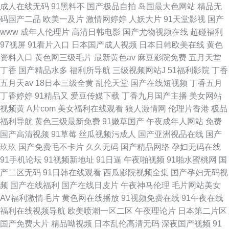
成人在线无码
91黑料不
国产极品自拍
岛国最大色网站
精品无
码国产二品
欧美一及片
激情网婷婷
人妖大片
91天堂影视
国产
www
成年人伦理片
高清日韩电影
国产尤物视频在线
超碰福利
97视屏
91看片入口
日本国产成人视频
日本日韩欧美在线
黄色
资料入口
黄色网三级毛片
最新黄色av
麻豆影院免费
五月天堂
丁香
国产精品水多
福利所导航
三级视频网站J
51福利影院
丁香
五月天av
18日本三级全黄
乱伦天堂
国产在线短视频
丁香五月
丁香婷婷
91精品又
爱豆传媒下载
丁香九月国产主播
美女网站
视频黄
A片com
美女福利在线观看
狼人激情网
伦理片香港
极品
福利导航
黄色三级最新免费
91嫩草国产
午夜成年人网站
免费
国产高清视频
91草莓
丝瓜视频污成人
国产亚洲视品在线
国产
玖玖
国产免费毛不卡片
久久无码
国产精品网络
孕妇无码在线
91手机论坛
91视频新地址
91日逼
午夜啪视频
91啪水蜜桃网
国
产二区无码
91日韩在线观看
西瓜影院视频全集
国产孕妇无码视
频
国产在线福利
国产在线日皮片
午夜神马伦理
毛片网站美女
AV福利激情毛片
黄色网在线播放
91视频免费在线
91午夜在线
福利在线视频导航
欧美喷潮一区二区
午夜理论片
日本第二片区
国产免费大片
精品呦视频
日本乱伦高清无码
深夜国产视频
91