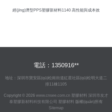
經(jīng)濟型PPS塑膠新材料1140 高性能與成本效
益的卓越平衡
電話：1350916**
地址：深圳市寶安區(qū)松崗街道紅星社區(qū)松明大道二
排11棟1105
Copyright © 2026
www.cnsee.com.cn
塑膠材料
深圳市友才
泰塑膠新材料科技有限公司
塑膠材料
版權(quán)所有
Sitemap