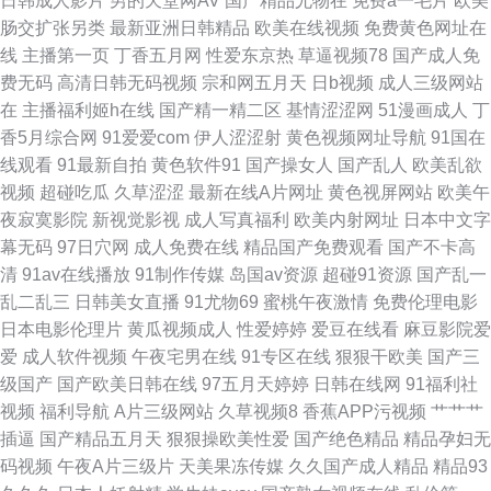
日韩成人影片
男的天堂网AV
国产精品尤物在
免费a一毛片
欧美
肠交扩张另类
最新亚洲日韩精品
欧美在线视频
免费黄色网址在
视频毛片 av资源网站搜索 九一韩剧网 熟女福利资源网 91香蕉婷婷 国产情侣
线
主播第一页
丁香五月网
性爱东京热
草逼视频78
国产成人免
费无码
高清日韩无码视频
宗和网五月天
日b视频
成人三级网站
国产 欧美性爱二区 91污网站 国语狠狠干 日本久久香蕉 18块黄色大全 岛国
在
主播福利姬h在线
国产精一精二区
基情涩涩网
51漫画成人
丁
香5月综合网
91爱爱com
伊人涩涩射
黄色视频网址导航
91国在
午夜撸在线 欧美成人超碰不卡 亚洲色图第一页 超碰在线公开 青青草原99 影
线观看
91最新自拍
黄色软件91
国产操女人
国产乱人
欧美乱欲
视频
超碰吃瓜
久草涩涩
最新在线A片网址
黄色视屏网站
欧美午
音先锋午夜福利 福利社三分钟 五月丁香成人版 99这有精品 极品av影院 日韩
夜寂寞影院
新视觉影视
成人写真福利
欧美内射网址
日本中文字
幕无码
97日穴网
成人免费在线
精品国产免费观看
国产不卡高
肏屄av 91蜜桃在线观看 国产剧情陈可心
清
91av在线播放
91制作传媒
岛国av资源
超碰91资源
国产乱一
乱二乱三
日韩美女直播
91尤物69
蜜桃午夜激情
免费伦理电影
日本电影伦理片
黄瓜视频成人
性爱婷婷
爱豆在线看
麻豆影院爱
爱
成人软件视频
午夜宅男在线
91专区在线
狠狠干欧美
国产三
级国产
国产欧美日韩在线
97五月天婷婷
日韩在线网
91福利社
视频
福利导航
A片三级网站
久草视频8
香蕉APP污视频
艹艹艹
插逼
国产精品五月天
狠狠操欧美性爱
国产绝色精品
精品孕妇无
码视频
午夜A片三级片
天美果冻传媒
久久国产成人精品
精品93