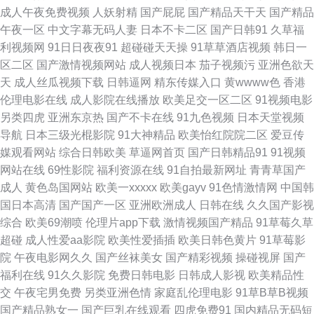
成人午夜免费视频
人妖射精
国产屁屁
国产精品天干天
国产精品
国产浮力 久草麻豆 欧美00 人妖网站上 色四月第一色 97超碰超碰 东方av黄
午夜一区
中文字幕无码人妻
日本不卡二区
国产日韩91
久草福
利视频网
91日日夜夜91
超碰碰天天操
91草草酒店视频
韩日一
色免费 国产视频欧美 老湿午夜剧场 欧美精品传媒 日韩高清亚洲天堂 午夜少
区二区
国产激情视频网站
成人视频日本
茄子视频污
亚洲色欲天
天
成人丝瓜视频下载
日韩逼网
精东传媒入口
黄wwww色
香港
好福利 综合色图影音先锋 91熟妇视频在线 免费h日韩欧美 日韩欧美A片 香
伦理电影在线
成人影院在线播放
欧美足交一区二区
91视频电影
另类四虎
亚洲东京热
国产不卡在线
91九色视频
日本天堂视频
蕉视频污 91超碰在线人人 ay日韩映画在线 国产91探花视频 黄色九九毛片
导航
日本三级光棍影院
91大神精品
欧美怡红院院二区
爱豆传
媒观看网站
综合日韩欧美
草逼网首页
国产日韩精品91
91视频
麻豆性爱AV 青娱乐av色导航 午夜福利男女 91刺激在线视频 91一区二区视
网站在线
69性影院
福利资源在线
91自拍最新网址
青青草国产
成人
黄色岛国网站
欧美一xxxxx
欧美gayv
91色情激情网
中国韩
频 波多野吉衣无码 狠狠撸在线网站 蜜桃网性爱 日本a在线播放 伪娘人妖中
国日本高清
国产国产一区
亚洲欧洲成人
日韩在线
久久国产影视
综合
欧美69潮喷
伦理片app下载
激情视频国产精品
91草莓久草
文网址 国产情侣国产 老湿机香蕉久久 青娱乐91豆花 熟女免费视频 最新福利
超碰
成人性爱aa影院
欧美性爱插插
欧美日韩色黄片
91草莓影
院
午夜电影网久久
国产丝袜美女
国产精彩视频
操碰视屏
国产
视频导航 AV色导航 大香蕉A√ 韩国做爱视频 麻豆插插插 五月丁香婷婷天堂
福利在线
91久久影院
免费日韩电影
日韩成人影视
欧美精品性
交
午夜宅男免费
另类亚洲色情
家庭乱伦理电影
91草B草B视频
91海角刮伦 AV天堂电影院 都市激激情 黄色午夜AV 欧美少妇第一页 天天干
国产精品熟女一
国产巨乳在线观看
四虎免费91
国内精品无码短