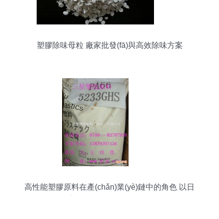
塑膠除味母粒 廠家批發(fā)與高效除味方案
高性能塑膠原料在產(chǎn)業(yè)鏈中的角色 以日
本寶理LCP A422與POM為例