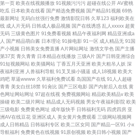
第一页
欧美在线视频播放
91视频污污污
超碰在线公开
AV蜜桃
吃瓜
日本欧美在线看
国产精选免费视频
国产精品91视频
69热
最新网址
无码白丝强行免费
激情影院日韩
久草123
福利欧美在
线
成人片无码
日韩成人极品视频
国产在线诱惑
乱人xxxxx
超黄
无码
三级黄色图片
91免费看视频
精品午夜福利网
精品亚洲成a
人
国产精品萌白酱
日本理论
91操电影
91一区
成人精品无
91国
产小视频
日韩美女免费直播
A片网站网址
激情文学色
国产主播
第37页
青久青青
日本精品在线播放
三级A片
国产日韩亚洲综合
91短视频网站
欧美骚网站
丁香五月天亚洲
欧美大粗吊人妖
深
夜福利亚洲
人兽福利导航
91叉叉操小骚逼
成人18视频
欧美大
鸡吧
草逼wwww
久草福利免费试看
岛国国产在线
91人人超碰
青青
美女白丝18禁
91肏比
国产三区电影
国产内射后入在线
黄
色网址网站网址
97超在线视
免费视频网站
精品欧美精品v
欧美
操碰
欧美二级片网址
精品成人无码视频
男女午夜福利影院
欧美
三级电影
免费黄色网址
成年版快手
日韩福利无码
四虎四房
亚
洲AV在线豆花
亚洲区成人
美女黄片免费观看
三级网站视频网
成人日韩精品
日韩福利专区
欧美二区女同
国产精品一区91
小x
导航福利
免费黄色在线视频
91原创视频
欧美日韩小视频
国产