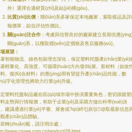
外）選擇合適材質(zhì)及結(jié)構(gòu)。
比質(zhì)比價
：聯(lián)系多家保定本地廠家，索取樣品及詳
報價單，綜合評估性價比。
關(guān)注合作
：考慮與信譽良好的廠家建立長期供應(yīng
關(guān)系，以獲取穩(wěn)定價格及售后服務(wù)。
市場展望：
著智能物流、綠色包裝理念深化，保定塑料托盤產(chǎn)業(yè)
著輕量化、高強度、可循環(huán)方向發(fā)展。新材料（如改
料、復(fù)合材料）的應(yīng)用有望提升產(chǎn)品性能，數
shù)字化管理也將助力行業(yè)升級。
定塑料托盤制品廠在區(qū)域市場中扮演重要角色，密切跟蹤塑
料走勢與行情報價，有助于企業(yè)及采購方做出科學(xué)決
。建議通過行業(yè)平臺、展會或?qū)嵉乜疾欤@取最新信息
觀產(chǎn)品體驗。
若轉(zhuǎn)載，請注明出處：
tp://www.cnsee.com.cn/product/28.html