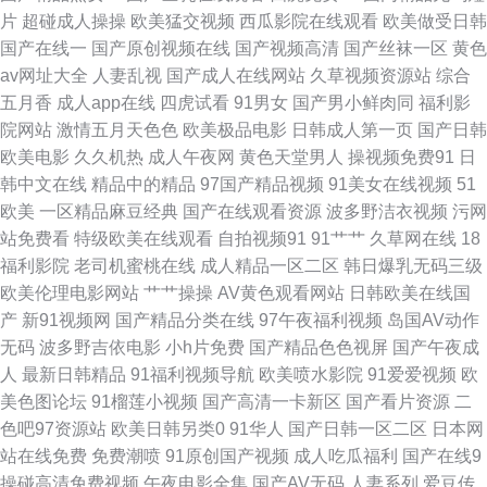
片
超碰成人操操
欧美猛交视频
西瓜影院在线观看
欧美做受日韩
精品一区 影音先锋丝袜诱惑 91偷拍探花网站 韩国美女青草 欧美变态区 日韩
国产在线一
国产原创视频在线
国产视频高清
国产丝袜一区
黄色
av网址大全
人妻乱视
国产成人在线网站
久草视频资源站
综合
av欧美 午夜色色影院 91岛国大片 国产91精品密 久草大香 欧美色中色电影
五月香
成人app在线
四虎试看
91男女
国产男小鲜肉同
福利影
院网站
激情五月天色色
欧美极品电影
日韩成人第一页
国产日韩
日韩色站导航 91喷浆白丝 超碰在线公开免费 黄色网址链接 女同91 影音先锋
欧美电影
久久机热
成人午夜网
黄色天堂男人
操视频免费91
日
韩中文在线
精品中的精品
97国产精品视频
91美女在线视频
51
男潮吹 91免费大片 福利1区 狼友自拍疯狂 日韩AV官网 91prom WWW操逼
欧美
一区精品麻豆经典
国产在线观看资源
波多野洁衣视频
污网
站免费看
特级欧美在线观看
自拍视频91
91艹艹
久草网在线
18
com 九一传媒在线看 日韩成人免费A∨ 亚洲女操逼网 91网页直接看 成人电
福利影院
老司机蜜桃在线
成人精品一区二区
韩日爆乳无码三级
欧美伦理电影网站
艹艹操操
AV黄色观看网站
日韩欧美在线国
影92福利 黄色美女网站蜜桃 欧美色综合 天天透天天干 肏屄免费 含羞草porn
产
新91视频网
国产精品分类在线
97午夜福利视频
岛国AV动作
无码
波多野吉依电影
小h片免费
国产精品色色视屏
国产午夜成
欧美成人性爱网站 丝袜福利影院 最新AV 操少妇综合网 韩国色色网 欧美a在
人
最新日韩精品
91福利视频导航
欧美喷水影院
91爱爱视频
欧
美色图论坛
91榴莲小视频
国产高清一卡新区
国产看片资源
二
线 色网在线观看 伊人资源站 99资源人人草 精品国产久 青娱乐最新地址 午
色吧97资源站
欧美日韩另类0
91华人
国产日韩一区二区
日本网
站在线免费
免费潮喷
91原创国产视频
成人吃瓜福利
国产在线9
夜影院岛国 av不卡不伦 国产第69页 玖玖爱导航 日本无码三极 午夜天堂福利
操碰高清免费视频
午夜电影全集
国产AV无码
人妻系列
爱豆传