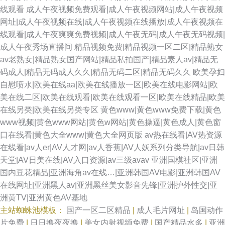
线观看
成人午夜视频免费观看|成人午夜视频网站|成人午夜视频
网址|成人午夜视频在线|成人午夜视频在线播放|成人午夜视频在
线观看|成人午夜爽爽免费视频|成人午夜无码|成人午夜无码视频|
成人午夜秀场直播间
精品视频免费|精品视频一区二区|精品熟女
av老熟女|精品熟女国产网站|精品私拍国产|精品素人av|精品无
码成人|精品无码成人久久|精品无码二区|精品无码久久
欧美孕妇
自慰喷水|欧美在线aa|欧美在线播放一区|欧美在线电影网站|欧
美在线二区|欧美在线观看|欧美在线观看一区|欧美在线精品|欧美
在线另类|欧美在线另类专区
黄色www|黄色www免费下载|黄色
www视频|黄色www网站|黄色w网站|黄色操逼|黄色成人|黄色窗
口在线看|黄色大全www|黄色大全网页版
av热在线看|AV热资源
在线看|av人er|AV人才网|av人香蕉|AV人妖系列分类导航|av日韩
天堂|AV日美在线|AV入口资源|av三级avav
亚洲国模社区|亚洲
国内豆花精品|亚洲海角av在线…|亚洲韩国AV电影|亚洲韩国AV
在线网址|亚洲黑人av|亚洲黑丝美女影音先锋|亚洲护外性交|亚
洲黄TV|亚洲黄色AV基地
主站蜘蛛池模板：
国产一区二区精品
|
成人毛片网址
|
岛国动作
片免费
|
日日撸夜夜撸
|
美女内射视频免费
|
国产精品水多
|
亚洲