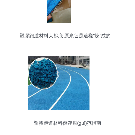
塑膠跑道材料大起底 原來它是這樣“煉”成的！
塑膠跑道材料儲存規(guī)范指南