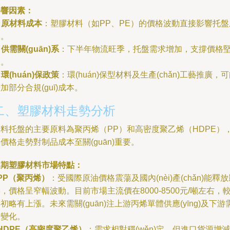
影響因素：
.
原材料成本
：塑膠材料（如PP、PE）的價格波動直接影響托盤
本。
.
供需關(guān)系
：下半年物流旺季，托盤需求增加，支撐價格
挺。
.
環(huán)保政策
：環(huán)保型材料及生產(chǎn)工藝推廣，
加部分合規(guī)成本。
二、塑膠材料走勢分析
塑料托盤的主要原料為聚丙烯（PP）和高密度聚乙烯（HDPE）
價格走勢對制品成本至關(guān)重要。
近期塑膠材料市場特點：
PP（聚丙烯）
：受國際原油價格震蕩及國內(nèi)產(chǎn)能釋
，價格呈窄幅波動。目前市場主流價在8000-8500元/噸左右，
初略有上漲。未來需關(guān)注上游丙烯單體供應(yīng)及下游
求變化。
HDPE（高密度聚乙烯）
：需求相對穩(wěn)定，但進口貨源增減