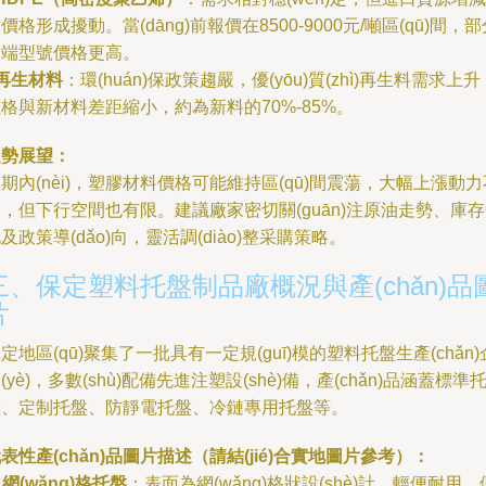
價格形成擾動。當(dāng)前報價在8500-9000元/噸區(qū)間，
高端型號價格更高。
再生材料
：環(huán)保政策趨嚴，優(yōu)質(zhì)再生料需求上升
格與新材料差距縮小，約為新料的70%-85%。
趨勢展望：
期內(nèi)，塑膠材料價格可能維持區(qū)間震蕩，大幅上漲動力
，但下行空間也有限。建議廠家密切關(guān)注原油走勢、庫
及政策導(dǎo)向，靈活調(diào)整采購策略。
三、保定塑料托盤制品廠概況與產(chǎn)品
片
定地區(qū)聚集了一批具有一定規(guī)模的塑料托盤生產(chǎn)
(yè)，多數(shù)配備先進注塑設(shè)備，產(chǎn)品涵蓋標準
盤、定制托盤、防靜電托盤、冷鏈專用托盤等。
表性產(chǎn)品圖片描述（請結(jié)合實地圖片參考）：
.
網(wǎng)格托盤
：表面為網(wǎng)格狀設(shè)計，輕便耐用，