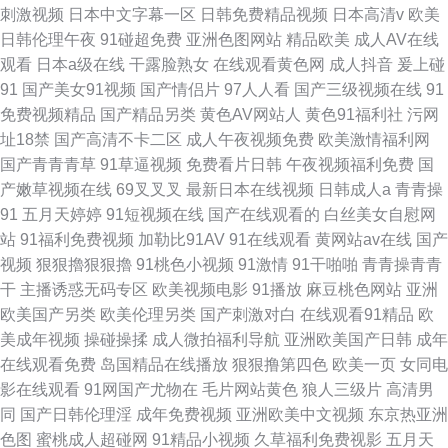
刺激视频
日本中文字幕一区
日韩免费精品视频
日本高清v
欧美
日韩伦理午夜
91碰超免费
亚洲色图网站
精品欧美
成人AV在线
观看
日本a级在线
干露脸熟女
在线观看黄色网
成人抖音
爰上碰
91
国产美女91视频
国产情侣片
97人人看
国产三级视频在线
91
免费视频精品
国产精品另类
黄色AV网站人
黄色91福利社
污网
址18禁
国产高清不卡二区
成人午夜视频免费
欧美激情福利网
国产青青青草
91草逼视频
免费看片日韩
午夜视频福利免费
国
产嫩草视频在线
69叉叉叉
最新日本在线视频
日韩成人a
青青操
91
五月天婷婷
91短视频在线
国产在线观看的
白丝美女自慰网
站
91福利免费视频
加勒比91AV
91在线观看
黄网站av在线
国产
视频
狠狠擼狠狠擼
91桃色小视频
91激情
91干啪啪
青青操青青
干
主播诱惑无码专区
欧美视频电影
91播放
麻豆桃色网站
亚洲
欧美国产另类
欧美伦理另类
国产刺激对白
在线观看91精品
欧
美成年视频
操碰操揉
成人微拍福利导航
亚洲欧美国产日韩
成年
在线观看免费
岛国精品在线播放
狠狠撸第四色
欧美一页
女同电
影在线观看
91网国产尤物在
毛片网站黄色
狼人三级片
高清男
同
国产日韩伦理淫
成年免费视频
亚洲欧美中文视频
东京热亚洲
色图
蜜桃成人超碰网
91精品小视频
久草福利免费视影
五月天